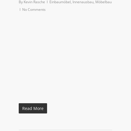
By
Kevin Rasche
Einbaumöbel
,
Innenausbau
,
Möbelbau
No Comments
Read More