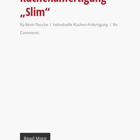
„Slim“
By
Kevin Rasche
Individuelle Küchen-Anfertigung
No
Comments
Read More